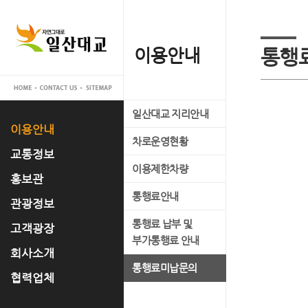
이용안내
교통정보
홍보관
관광정보
고객광장
회사소개
협력업체
통행
일산대교 지리안내
실시간 교통정보
일산대교 갤러리
관광명소
공지사항
대표이사 인사말
입찰공고
이용안내
차로운영현황
교통관리 시스템 소개
홍보 동영상
축제정보
고객의 소리
사업개요
교통정보
이용제한차량
언론 속 일산대교
문화유적
FAQ
사업추진경과
홍보관
통행료안내
자료실
맛집정보
운영조직
관광정보
통행료 납부 및
경영공시
고객광장
부가통행료 안내
오시는 길
회사소개
통행료미납문의
협력업체