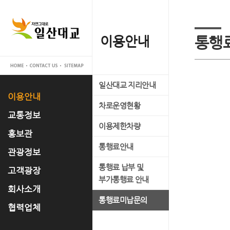
이용안내
교통정보
홍보관
관광정보
고객광장
회사소개
협력업체
통행
일산대교 지리안내
실시간 교통정보
일산대교 갤러리
관광명소
공지사항
대표이사 인사말
입찰공고
이용안내
차로운영현황
교통관리 시스템 소개
홍보 동영상
축제정보
고객의 소리
사업개요
교통정보
이용제한차량
언론 속 일산대교
문화유적
FAQ
사업추진경과
홍보관
통행료안내
자료실
맛집정보
운영조직
관광정보
통행료 납부 및
경영공시
고객광장
부가통행료 안내
오시는 길
회사소개
통행료미납문의
협력업체