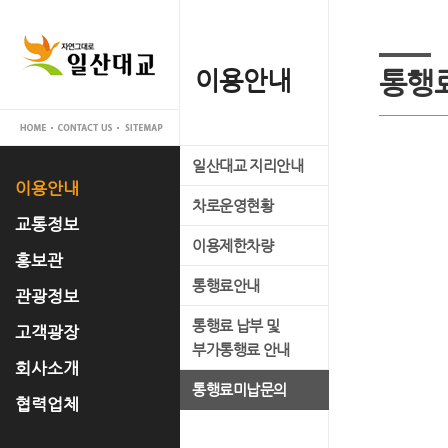
이용안내
교통정보
홍보관
관광정보
고객광장
회사소개
협력업체
통행
일산대교 지리안내
실시간 교통정보
일산대교 갤러리
관광명소
공지사항
대표이사 인사말
입찰공고
이용안내
차로운영현황
교통관리 시스템 소개
홍보 동영상
축제정보
고객의 소리
사업개요
교통정보
이용제한차량
언론 속 일산대교
문화유적
FAQ
사업추진경과
홍보관
통행료안내
자료실
맛집정보
운영조직
관광정보
통행료 납부 및
경영공시
고객광장
부가통행료 안내
오시는 길
회사소개
통행료미납문의
협력업체