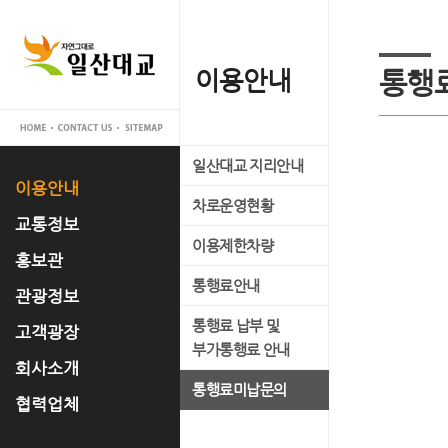
이용안내
교통정보
홍보관
관광정보
고객광장
회사소개
협력업체
통행
일산대교 지리안내
실시간 교통정보
일산대교 갤러리
관광명소
공지사항
대표이사 인사말
입찰공고
이용안내
차로운영현황
교통관리 시스템 소개
홍보 동영상
축제정보
고객의 소리
사업개요
교통정보
이용제한차량
언론 속 일산대교
문화유적
FAQ
사업추진경과
홍보관
통행료안내
자료실
맛집정보
운영조직
관광정보
통행료 납부 및
경영공시
고객광장
부가통행료 안내
오시는 길
회사소개
통행료미납문의
협력업체